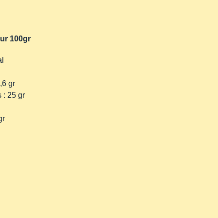
our 100gr
al
,6 gr
 : 25 gr
gr