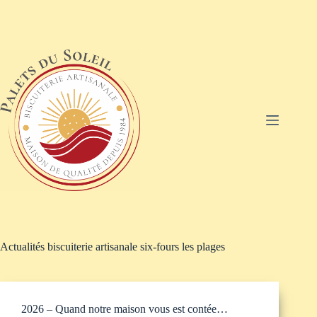
Passer
au
contenu
Actualités biscuiterie artisanale six-fours les plages
2026 – Quand notre maison vous est contée…