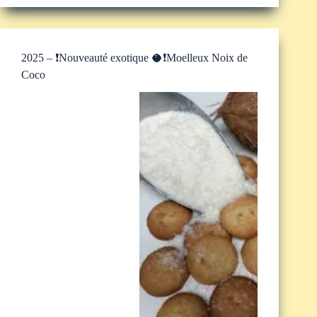
2025 – ❗️Nouveauté exotique 🥥❗️Moelleux Noix de
Coco