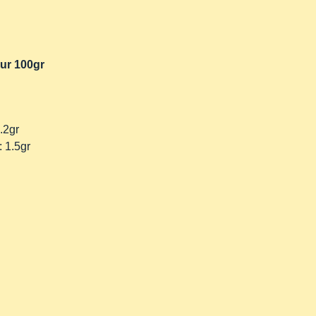
our 100gr
.2gr
: 1.5gr